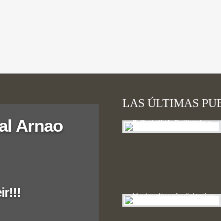
de algunos, por favor.
LAS ÚLTIMAS PU
al Arnao
r!!!