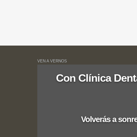
Testimonios | Info: no se han creado elementos. Aña
VEN A VERNOS
Con Clínica Dent
Volverás a sonrei