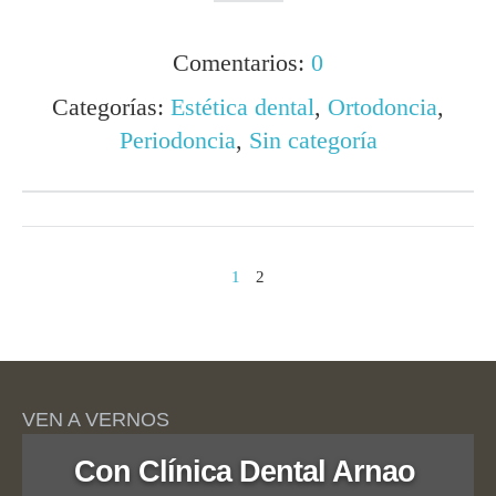
Comentarios:
0
Categorías:
Estética dental
,
Ortodoncia
,
Periodoncia
,
Sin categoría
1
2
VEN A VERNOS
Con Clínica Dental Arnao